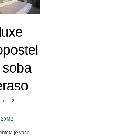
luxe
opostel
a soba
eraso
ta:
1-2
:
20M2
oriteta je vaše