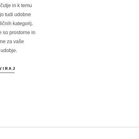
čutje in k temu
jo tudi udobne
ičnih kategorij.
 so prostorne in
ene za vaše
 udobje.
VIRAJ