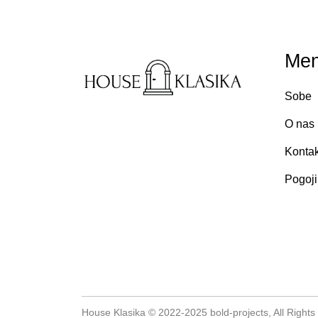
Men
Sobe
O nas
Kontak
Pogoji
House Klasika © 2022-2025 bold-projects, All Right