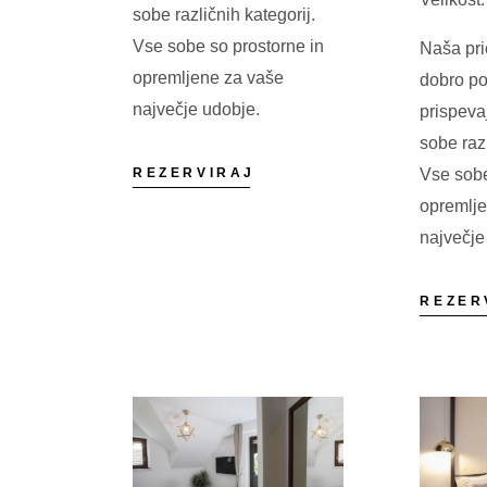
sobe različnih kategorij.
Vse sobe so prostorne in
Naša pri
opremljene za vaše
dobro po
največje udobje.
prispeva
sobe razl
REZERVIRAJ
Vse sobe
opremlj
največje
REZER