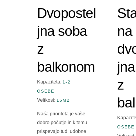
Dvopostel
St
jna soba
na
z
dv
balkonom
jn
z
Kapaciteta:
1-2
OSEBE
ba
Velikost:
15M2
Naša prioriteta je vaše
Kapacite
dobro počutje in k temu
OSEBE
prispevajo tudi udobne
Velikost