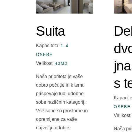
Suita
De
dv
Kapaciteta:
1-4
OSEBE
jn
Velikost:
40M2
Naša prioriteta je vaše
s t
dobro počutje in k temu
prispevajo tudi udobne
Kapacite
sobe različnih kategorij.
OSEBE
Vse sobe so prostorne in
Velikost
opremljene za vaše
največje udobje.
Naša pri