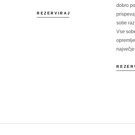
dobro po
REZERVIRAJ
prispeva
sobe razl
Vse sobe
opremlj
največje
REZER