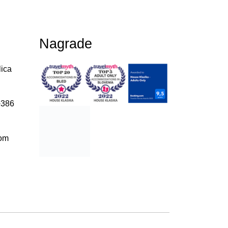
Nagrade
lica
386
com