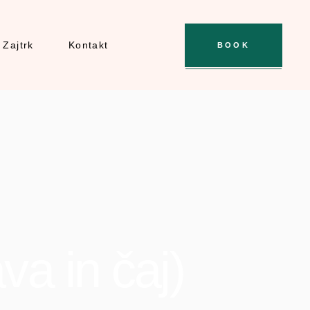
Zajtrk
Kontakt
BOOK
va in čaj)