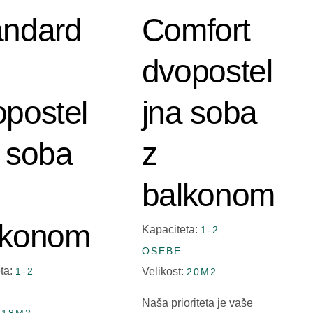
andard
Comfort
dvopostel
opostel
jna soba
a soba
z
balkonom
lkonom
Kapaciteta:
1-2
OSEBE
ta:
1-2
Velikost:
20M2
Naša prioriteta je vaše
:
18M2