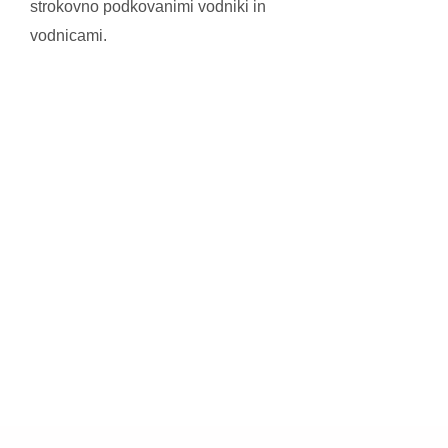
strokovno podkovanimi vodniki in
vodnicami.
Raziščite Bled v
vseh letnih časih