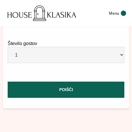
Datum odhoda
Menu
Število gostov
POIŠČI